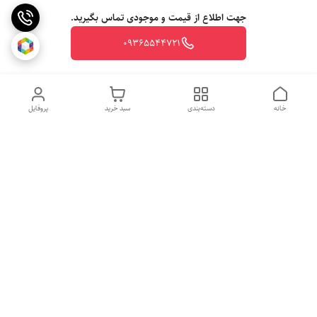
جهت اطلاع از قیمت و موجودی تماس بگیرید.
09365544721
خانه
دسته‌بندی
سبد خرید
پروفایل
روزهای کاری
از ساعت 10 الی 20
جهت ثبت سفارش با شماره تلفن 09365544721-09117340073 تماس
حاصل نمایید.
شماره تماس
09365544721