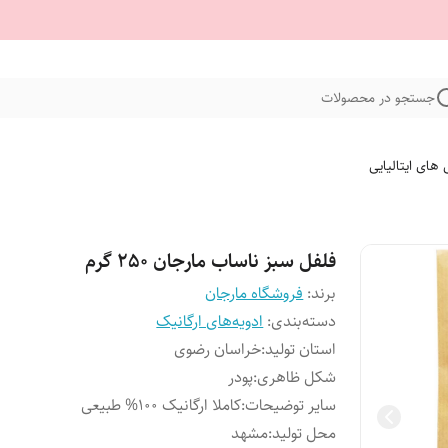
جستجو در محصولات
 های ایتالیایی
فلفل سبز ناساب مارجان 250 گرم
برند:
فروشگاه مارجان
دسته‌بندی
:
ادویه‌های ارگانیک
استان تولید
:
خراسان رضوی
شکل ظاهری
:
پودر
سایر توضیحات
:
کاملا ارگانیک 100% طبیعی
محل تولید
:
مشهد