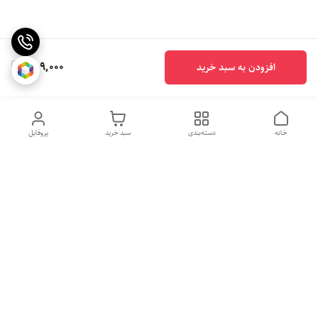
389,000
افزودن به سبد خرید
خانه
دسته‌بندی
سبد خرید
پروفایل
روزهای کاری
از ساعت 10 الی 20
جهت ثبت سفارش با شماره تلفن 09365544721-09117340073 تماس