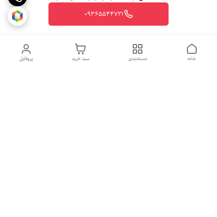
09365544721
خانه
دسته‌بندی
سبد خرید
پروفایل
روزهای کاری
از ساعت 10 الی 20
جهت ثبت سفارش با شماره تلفن 09365544721-09117340073 تماس
حاصل نمایید.
شماره تماس
09365544721
آدرس ایمیل
vegetablesmarjan@gmail.com