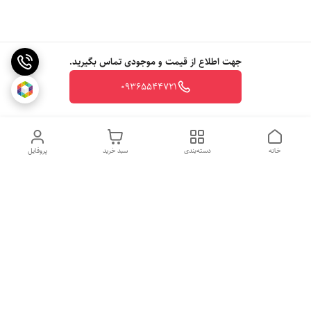
جهت اطلاع از قیمت و موجودی تماس بگیرید.
09365544721
خانه
دسته‌بندی
سبد خرید
پروفایل
روزهای کاری
از ساعت 10 الی 20