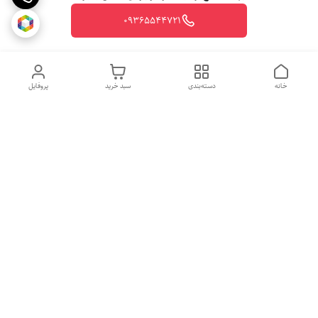
09365544721
خانه
دسته‌بندی
سبد خرید
پروفایل
روزهای کاری
از ساعت 10 الی 20
جهت ثبت سفارش با شماره تلفن 09365544721-09117340073 تماس
حاصل نمایید.
شماره تماس
09365544721
آدرس ایمیل
vegetablesmarjan@gmail.com