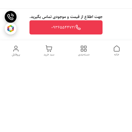
جهت اطلاع از قیمت و موجودی تماس بگیرید.
09365544721
خانه
دسته‌بندی
سبد خرید
پروفایل
روزهای کاری
از ساعت 10 الی 20
جهت ثبت سفارش با شماره تلفن 09365544721-09117340073 تماس