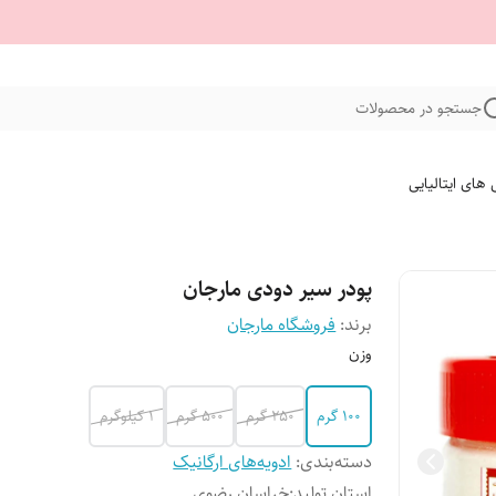
جستجو در محصولات
 های ایتالیایی
پودر سیر دودی مارجان
برند:
فروشگاه مارجان
وزن
100 گرم
250 گرم
500 گرم
1 کیلوگرم
دسته‌بندی
:
ادویه‌های ارگانیک
استان تولید
:
خراسان رضوی