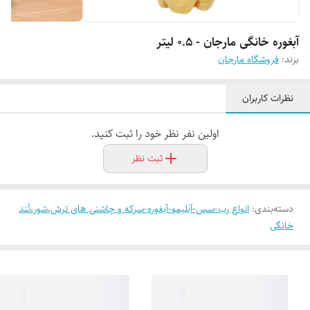
آبغوره خانگی مارجان - 0.5 لیتر
برند:
فروشگاه مارجان
نظرات کاربران
اولین نفر نظر خود را ثبت کنید.
ثبت نظر
دسته‌بندی
:
انواع رب-سس-آبلیمو-آبغوره-سرکه و چاشنی های ترش،شور،تُند
خانگی