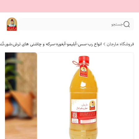
جستجو
فروشگاه مارجان
انواع رب-سس-آبلیمو-آبغوره-سرکه و چاشنی های ترش،شور،تُن