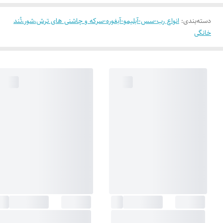
دسته‌بندی
:
انواع رب-سس-آبلیمو-آبغوره-سرکه و چاشنی های ترش،شور،تُند
خانگی