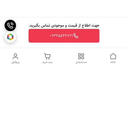
جهت اطلاع از قیمت و موجودی تماس بگیرید.
09365544721
خانه
دسته‌بندی
سبد خرید
پروفایل
روزهای کاری
از ساعت 10 الی 20