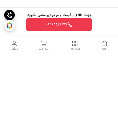
جهت اطلاع از قیمت و موجودی تماس بگیرید.
09365544721
خانه
دسته‌بندی
سبد خرید
پروفایل
روزهای کاری
از ساعت 10 الی 20
جهت ثبت سفارش با شماره تلفن 09365544721-09117340073 تماس