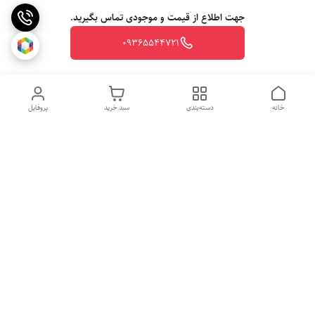
جهت اطلاع از قیمت و موجودی تماس بگیرید.
09365544721
خانه
دسته‌بندی
سبد خرید
پروفایل
روزهای کاری
از ساعت 10 الی 20
جهت ثبت سفارش با شماره تلفن 09365544721-09117340073 تماس
حاصل نمایید.
شماره تماس
09365544721