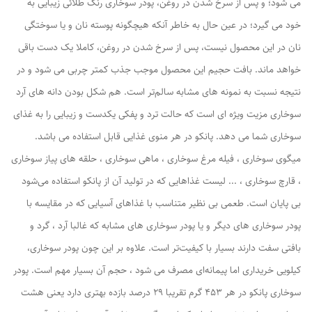
می شود؛ و پس از سرخ شدن در روغن، پودر سوخاری رنگ طلائی زیبایی به
خود می گیرد؛ در عین حال به خاطر آنکه هیچگونه پوسته نان و یا سوختگی
نان در این محصول نیست، پس از سرخ شدن در روغن، کاملا یک دست باقی
خواهد ماند. بافت حجیم این محصول موجب جذب کمتر چربی می شود و در
نتیجه نسبت به نمونه های مشابه سالم‌تر است. هم شکل بودن دانه های آرد
سوخاری مزیت ویژه ای است که حالت ترد و پفکی یکدست و زیبایی را به غذای
سوخاری شما می دهد. پانکو در هر منوی غذایی قابل استفاده می باشد.
میگوی سوخاری ، فیله مرغ سوخاری ، ماهی سوخاری ، حلقه های پیاز سوخاری
، قارچ سوخاری ، ... لیست غذاهایی که در تولید آن از پانکو استفاده می‌شود
بی پایان است. طعمی بی نظیر متناسب با غذاهای آسیایی که در مقایسه با
پودر سوخاری های دیگر و یا پودر سوخاری های مشابه که غالبا آرد ، گرد و
بافتی سفت دارند بسیار با کیفیت‌تر است. علاوه بر این چون پودر سوخاری،
کیلویی خریداری اما پیمانه‌ای مصرف می شود ، حجم آن بسیار مهم است. پودر
سوخاری پانکو در هر 453 گرم تقریبا 29 درصد بازده بهتری دارد یعنی هشت