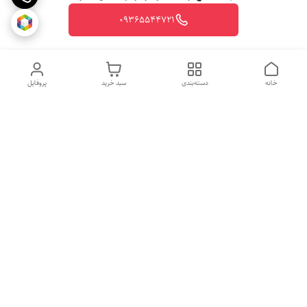
09365544721
خانه
دسته‌بندی
سبد خرید
پروفایل
روزهای کاری
از ساعت 10 الی 20
جهت ثبت سفارش با شماره تلفن 09365544721-09117340073 تماس
حاصل نمایید.
شماره تماس
09365544721
آدرس ایمیل
vegetablesmarjan@gmail.com