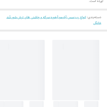
آورده است.
دسته‌بندی
:
انواع رب-سس-آبلیمو-آبغوره-سرکه و چاشنی های ترش،شور،تُند
خانگی