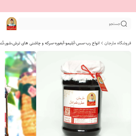
جستجو
فروشگاه مارجان
انواع رب-سس-آبلیمو-آبغوره-سرکه و چاشنی های ترش،شور،تُن