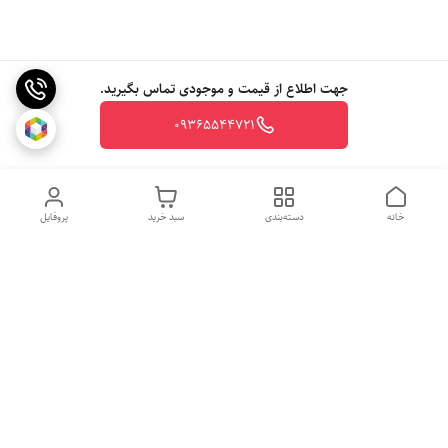
جهت اطلاع از قیمت و موجودی تماس بگیرید.
09365544721
خانه
دسته‌بندی
سبد خرید
پروفایل
روزهای کاری
از ساعت 10 الی 20