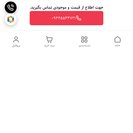
جهت اطلاع از قیمت و موجودی تماس بگیرید.
09365544721
خانه
دسته‌بندی
سبد خرید
پروفایل
روزهای کاری
از ساعت 10 الی 20
جهت ثبت سفارش با شماره تلفن 09365544721-09117340073 تماس
حاصل نمایید.
شماره تماس
09365544721