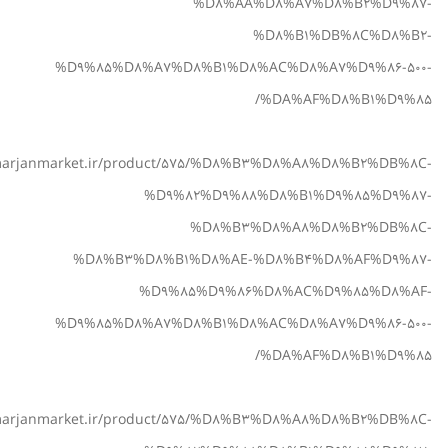
%D8%AA%D8%A7%D8%B2%D9%87-
%D8%B1%DB%8C%D8%B2-
%D9%85%D8%A7%D8%B1%D8%AC%D8%A7%D9%86-500-
%DA%AF%D8%B1%D9%85/
/marjanmarket.ir/product/575/%D8%B3%D8%A8%D8%B2%DB%8C-
%D9%82%D9%88%D8%B1%D9%85%D9%87-
%D8%B3%D8%A8%D8%B2%DB%8C-
%D8%B3%D8%B1%D8%AE-%D8%B4%D8%AF%D9%87-
%D9%85%D9%86%D8%AC%D9%85%D8%AF-
%D9%85%D8%A7%D8%B1%D8%AC%D8%A7%D9%86-500-
%DA%AF%D8%B1%D9%85/
/marjanmarket.ir/product/575/%D8%B3%D8%A8%D8%B2%DB%8C-