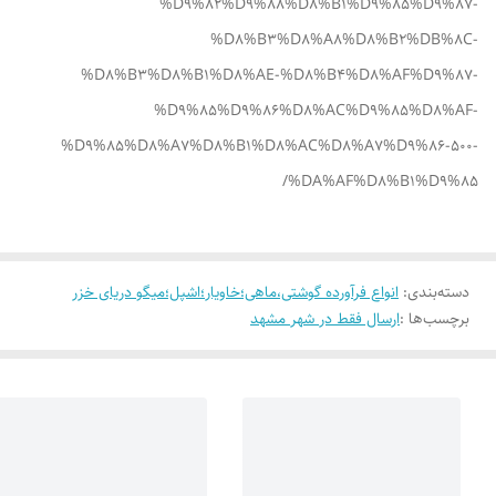
%D9%82%D9%88%D8%B1%D9%85%D9%87-
%D8%B3%D8%A8%D8%B2%DB%8C-
%D8%B3%D8%B1%D8%AE-%D8%B4%D8%AF%D9%87-
%D9%85%D9%86%D8%AC%D9%85%D8%AF-
%D9%85%D8%A7%D8%B1%D8%AC%D8%A7%D9%86-500-
%DA%AF%D8%B1%D9%85/
دسته‌بندی
:
انواع فرآورده گوشتی،ماهی؛خاویار؛اشپل؛میگو دریای خزر
برچسب‌ها :
ارسال فقط در شهر مشهد