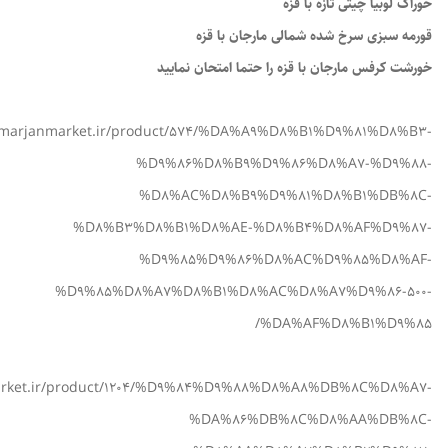
خوراک لوبیا چیتی تازه با قزه
قورمه سبزی سرخ شده شمالی مارجان با قزه
خورشت کرفس مارجان با قزه را حتما امتحان نمایید
//marjanmarket.ir/product/574/%DA%A9%D8%B1%D9%81%D8%B3-
%D9%86%D8%B9%D9%86%D8%A7-%D9%88-
%D8%AC%D8%B9%D9%81%D8%B1%DB%8C-
%D8%B3%D8%B1%D8%AE-%D8%B4%D8%AF%D9%87-
%D9%85%D9%86%D8%AC%D9%85%D8%AF-
%D9%85%D8%A7%D8%B1%D8%AC%D8%A7%D9%86-500-
%DA%AF%D8%B1%D9%85/
market.ir/product/1204/%D9%84%D9%88%D8%A8%DB%8C%D8%A7-
%DA%86%DB%8C%D8%AA%DB%8C-