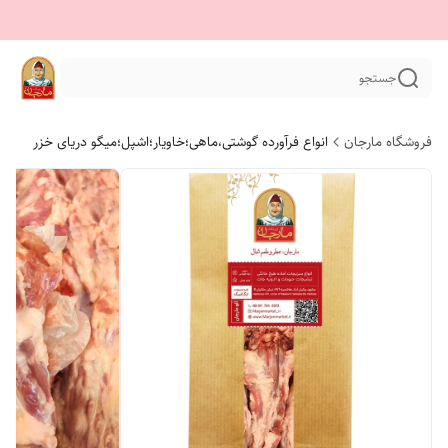
جستجو
فروشگاه مارجان
انواع فرآورده گوشتی،ماهی؛خاویار؛اشپل؛میگو دریای خزر