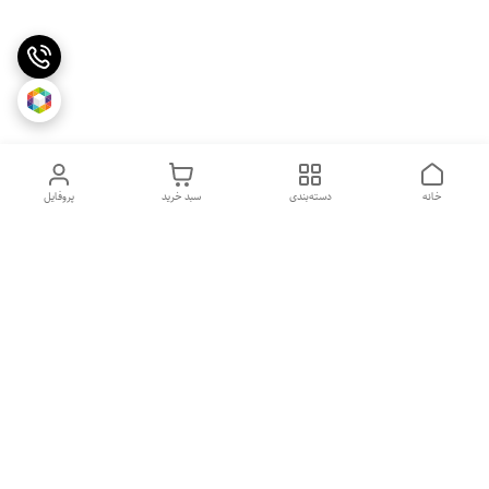
خانه
دسته‌بندی
سبد خرید
پروفایل
روزهای کاری
از ساعت 10 الی 20
جهت ثبت سفارش با شماره تلفن 09365544721-09117340073 تماس
حاصل نمایید.