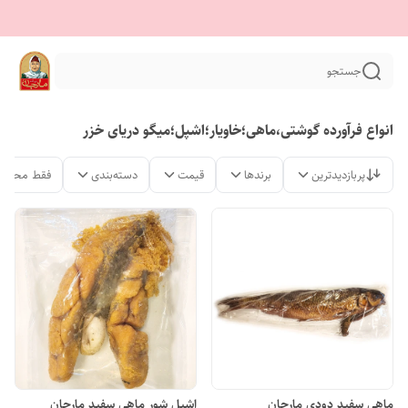
جستجو
انواع فرآورده گوشتی،ماهی؛خاویار؛اشپل؛میگو دریای خزر
پربازدیدترین
برندها
قیمت
دسته‌بندی
فقط محصول
ماهی سفید دودی مارجان
اشپل شور ماهی سفید مارجان