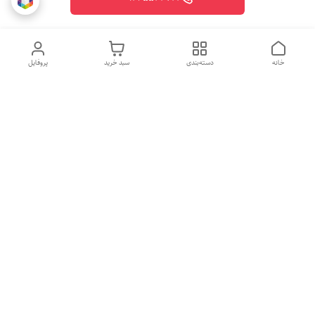
خانه
دسته‌بندی
سبد خرید
پروفایل
روزهای کاری
از ساعت 10 الی 20
جهت ثبت سفارش با شماره تلفن 09365544721-09117340073 تماس
حاصل نمایید.
شماره تماس
09365544721
آدرس ایمیل
vegetablesmarjan@gmail.com