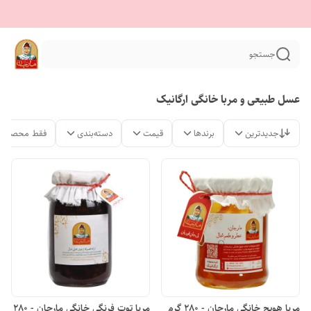
جستجو
عسل طبیعی و مربا خانگی ارگانیک
جدیدترین
برندها
قیمت
دسته‌بندی
فقط محصولات
مربا هویج خانگی مارجان - 280 گرم
مربا توت فرنگی خانگی مارجان - 280