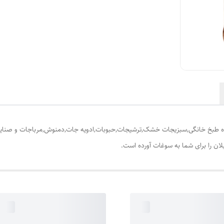
 طبخ خانگی,سبزیجات خشک,ترشیجات,حبوبات,ادویه جات,دمنوش,مرباجات و صنایع دست
ان را برای شما به سوغات آورده است.